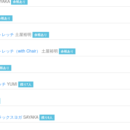
YAKA
余裕あり
余裕あり
トレッチ
土屋裕明
余裕あり
チ（with Chair）
土屋裕明
余裕あり
裕あり
ッチ
YUMI
残り7人
ラックスヨガ
SAYAKA
残り8人