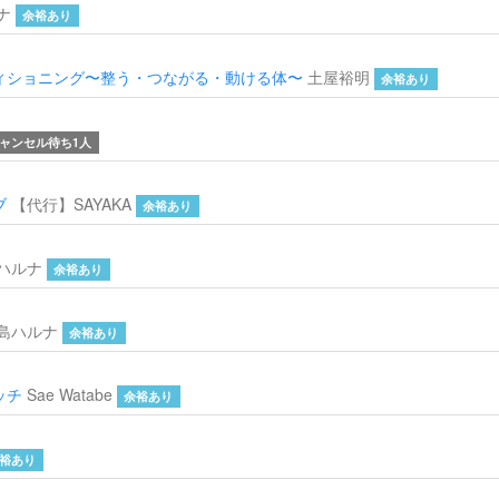
ナ
余裕あり
ィショニング〜整う・つながる・動ける体〜
土屋裕明
余裕あり
ャンセル待ち1人
ブ
【代行】SAYAKA
余裕あり
ハルナ
余裕あり
島ハルナ
余裕あり
ッチ
Sae Watabe
余裕あり
裕あり