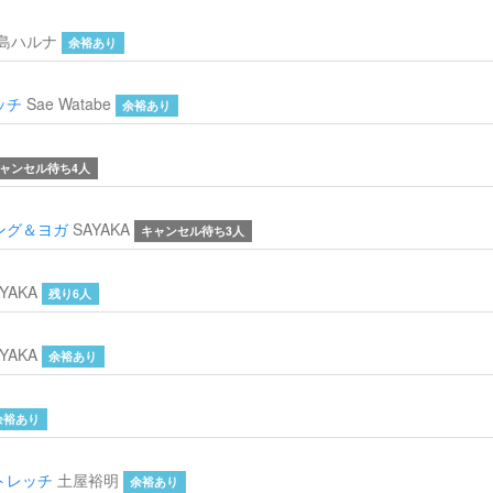
島ハルナ
余裕あり
ッチ
Sae Watabe
余裕あり
ャンセル待ち4人
ング＆ヨガ
SAYAKA
キャンセル待ち3人
YAKA
残り6人
YAKA
余裕あり
余裕あり
トレッチ
土屋裕明
余裕あり