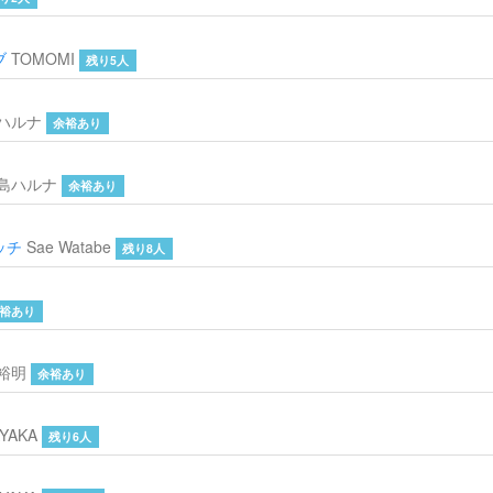
ブ
TOMOMI
残り5人
ハルナ
余裕あり
島ハルナ
余裕あり
ッチ
Sae Watabe
残り8人
裕あり
裕明
余裕あり
YAKA
残り6人