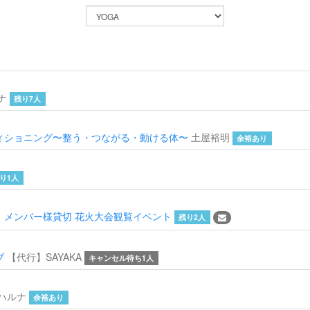
ナ
残り7人
ィショニング〜整う・つながる・動ける体〜
土屋裕明
余裕あり
り1人
締切】メンバー様貸切 花火大会観覧イベント
残り2人
ブ
【代行】SAYAKA
キャンセル待ち1人
ハルナ
余裕あり