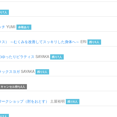
り7人
ッチ
YUMI
余裕あり
ラス） ～むくみを改善してスッキリした身体へ～
ERI
残り5人
のゆったりピラティス
SAYAKA
残り7人
ラックスヨガ
SAYAKA
残り2人
キャンセル待ち5人
ワークショップ（肘をおとす）
土屋裕明
残り8人
り2人